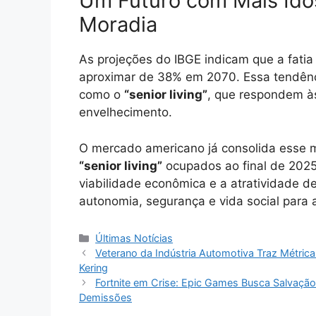
Um Futuro com Mais Id
Moradia
As projeções do IBGE indicam que a fati
aproximar de 38% em 2070. Essa tendênc
como o
“senior living”
, que respondem à
envelhecimento.
O mercado americano já consolida esse 
“senior living”
ocupados ao final de 2025
viabilidade econômica e a atratividade
autonomia, segurança e vida social para 
Categorias
Últimas Notícias
Veterano da Indústria Automotiva Traz Métricas
Kering
Fortnite em Crise: Epic Games Busca Salvação
Demissões