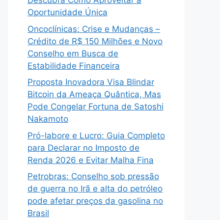
Descubra Como Aproveitar a
Oportunidade Única
Oncoclínicas: Crise e Mudanças –
Crédito de R$ 150 Milhões e Novo
Conselho em Busca de
Estabilidade Financeira
Proposta Inovadora Visa Blindar
Bitcoin da Ameaça Quântica, Mas
Pode Congelar Fortuna de Satoshi
Nakamoto
Pró-labore e Lucro: Guia Completo
para Declarar no Imposto de
Renda 2026 e Evitar Malha Fina
Petrobras: Conselho sob pressão
de guerra no Irã e alta do petróleo
pode afetar preços da gasolina no
Brasil