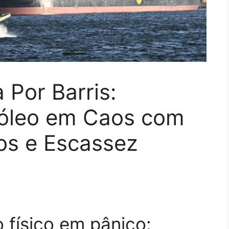
 Por Barris:
róleo em Caos com
os e Escassez
 físico em pânico: