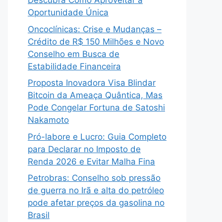
Descubra Como Aproveitar a
Oportunidade Única
Oncoclínicas: Crise e Mudanças –
Crédito de R$ 150 Milhões e Novo
Conselho em Busca de
Estabilidade Financeira
Proposta Inovadora Visa Blindar
Bitcoin da Ameaça Quântica, Mas
Pode Congelar Fortuna de Satoshi
Nakamoto
Pró-labore e Lucro: Guia Completo
para Declarar no Imposto de
Renda 2026 e Evitar Malha Fina
Petrobras: Conselho sob pressão
de guerra no Irã e alta do petróleo
pode afetar preços da gasolina no
Brasil