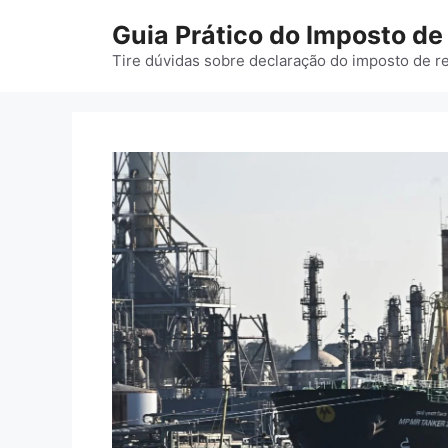
Pular
Guia Prático do Imposto d
para
o
Tire dúvidas sobre declaração do imposto de r
conteúdo