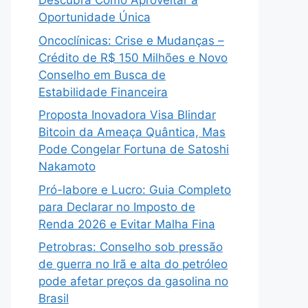
Descubra Como Aproveitar a
Oportunidade Única
Oncoclínicas: Crise e Mudanças –
Crédito de R$ 150 Milhões e Novo
Conselho em Busca de
Estabilidade Financeira
Proposta Inovadora Visa Blindar
Bitcoin da Ameaça Quântica, Mas
Pode Congelar Fortuna de Satoshi
Nakamoto
Pró-labore e Lucro: Guia Completo
para Declarar no Imposto de
Renda 2026 e Evitar Malha Fina
Petrobras: Conselho sob pressão
de guerra no Irã e alta do petróleo
pode afetar preços da gasolina no
Brasil