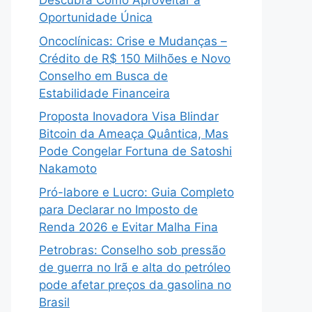
Descubra Como Aproveitar a
Oportunidade Única
Oncoclínicas: Crise e Mudanças –
Crédito de R$ 150 Milhões e Novo
Conselho em Busca de
Estabilidade Financeira
Proposta Inovadora Visa Blindar
Bitcoin da Ameaça Quântica, Mas
Pode Congelar Fortuna de Satoshi
Nakamoto
Pró-labore e Lucro: Guia Completo
para Declarar no Imposto de
Renda 2026 e Evitar Malha Fina
Petrobras: Conselho sob pressão
de guerra no Irã e alta do petróleo
pode afetar preços da gasolina no
Brasil