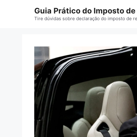
Pular
Guia Prático do Imposto d
para
o
Tire dúvidas sobre declaração do imposto de r
conteúdo