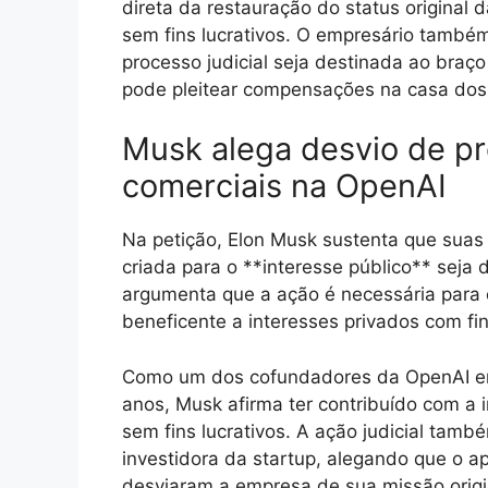
direta da restauração do status original
sem fins lucrativos. O empresário també
processo judicial seja destinada ao braço
pode pleitear compensações na casa dos
Musk alega desvio de pr
comerciais na OpenAI
Na petição, Elon Musk sustenta que suas
criada para o **interesse público** seja 
argumenta que a ação é necessária para 
beneficente a interesses privados com fins
Como um dos cofundadores da OpenAI em 
anos, Musk afirma ter contribuído com a 
sem fins lucrativos. A ação judicial també
investidora da startup, alegando que o a
desviaram a empresa de sua missão origi