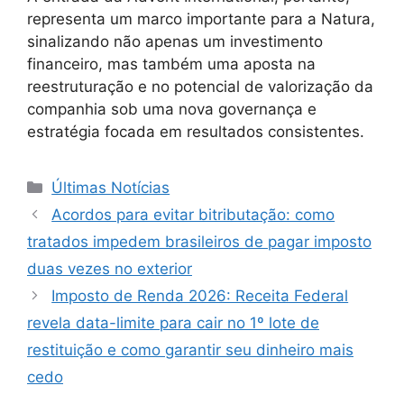
representa um marco importante para a Natura,
sinalizando não apenas um investimento
financeiro, mas também uma aposta na
reestruturação e no potencial de valorização da
companhia sob uma nova governança e
estratégia focada em resultados consistentes.
Categorias
Últimas Notícias
Acordos para evitar bitributação: como
tratados impedem brasileiros de pagar imposto
duas vezes no exterior
Imposto de Renda 2026: Receita Federal
revela data-limite para cair no 1º lote de
restituição e como garantir seu dinheiro mais
cedo