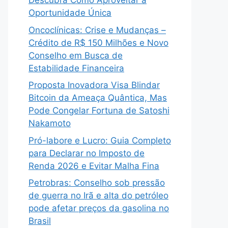
Descubra Como Aproveitar a
Oportunidade Única
Oncoclínicas: Crise e Mudanças –
Crédito de R$ 150 Milhões e Novo
Conselho em Busca de
Estabilidade Financeira
Proposta Inovadora Visa Blindar
Bitcoin da Ameaça Quântica, Mas
Pode Congelar Fortuna de Satoshi
Nakamoto
Pró-labore e Lucro: Guia Completo
para Declarar no Imposto de
Renda 2026 e Evitar Malha Fina
Petrobras: Conselho sob pressão
de guerra no Irã e alta do petróleo
pode afetar preços da gasolina no
Brasil