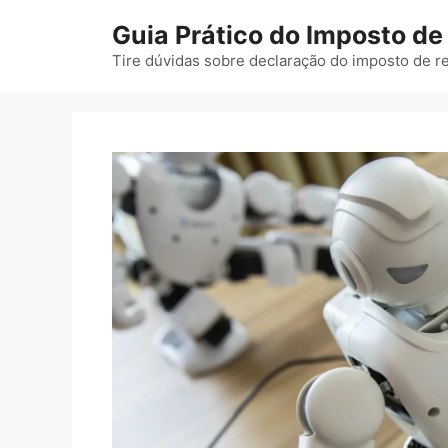
Pular
Guia Prático do Imposto d
para
o
Tire dúvidas sobre declaração do imposto de r
conteúdo