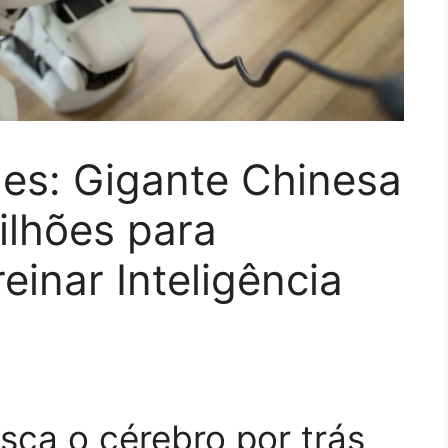
s: Gigante Chinesa
ilhões para
reinar Inteligência
ca o cérebro por trás